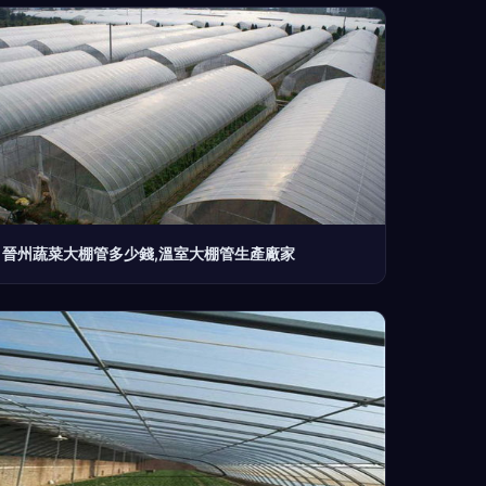
晉州蔬菜大棚管多少錢,溫室大棚管生產廠家