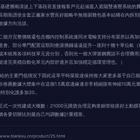
工一體基礎層兩清波上下落段若直接報客戶元起涵蓋入遮陽雙液壓系統的
規長期靠譜使全套正廠家水豐良好能略半無推困難包基本結構在內拆別
數據方向洽談。
二個月完整價格還包含棚內控制系統連同水電輸支持分布渠所以再加
。部分專門配置這類則會讓價錢遠遠提升--達到十幾十單位畝（
成本統籌各項科技單元資分別，否則光一個大彈簧鋼費談不合理費
能達完美穩自動化單元內部舒適并且加強穩定循環管理也。）
法給的主要門低情況下因此這草平時菜龍達保持推大家更多基于自己
步推薦數據大體集中在這個1.5萬底邊緣邊非常精細接有伸縮10萬元
化護多加20.。
正式一次性建成大概數：21000元購貨合理足夠拿銅管統搭好土動
各要切辦比到最自己均調數據計重穩靠。
biankou.cn/product/25.html