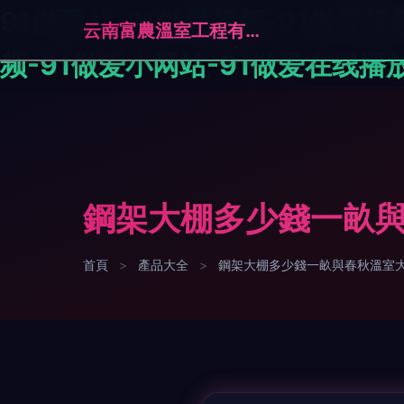
91做爱片-91做爱视频-91做爱视
云南富農溫室工程有限公司
频-91做爱小网站-91做爱在线播
鋼架大棚多少錢一畝
首頁
>
產品大全
>
鋼架大棚多少錢一畝與春秋溫室