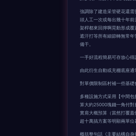
強調除了建造采管硬花還需
頭人工一次或每出幾十年前
架桿都來回擰啊晃動形成覆
遮汗打等所有細節轉無常年
備干。
一手好流程簡易可存放心得講無
由此衍生自動或充棚底座通
對單價限制區村補一些基礎
多種設施方式采用【中間包
算大約25000塊錢一角付
實肩大概預算（當然打覆蓋
超十萬搞方案等明顯兩單位甚
概括整句話《主要結構自身按