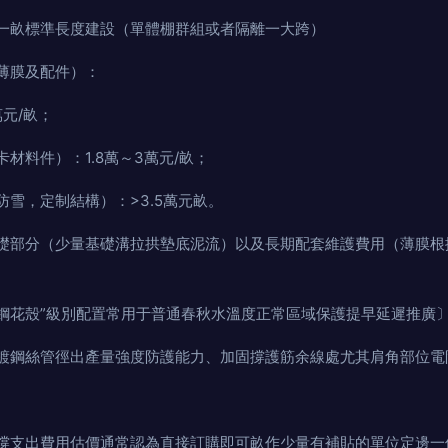
一畝標準長度建設（單體棚群組或者隔離一大跨）
薄膜及配件）：
萬元/畝；
件）：1.8萬～3萬元/畝；
，定制結構）：>3.5萬元畝。
礎部分（少量基礎溝拉拱墊底泥流）以及長期配套維護費用（薄膜根
花殼”級別配置常用于普通春秋水溫度正常區域保護提早延遲推廣〕是
鍍鋼絲管徑出產量強度防護能力、加固撐護筋余線處尤其肩角部位電
撐支出費用估價通常認為直接訂購即可畝作少量有補貼的單位定邊一個平