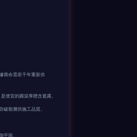
據壽命需若干年重新供
便宜的圓滾厚體含遮露。
防破裂層供施工品質。
面。