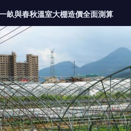
一畝與春秋溫室大棚造價全面測算