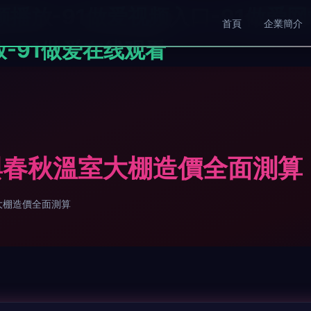
频播放-91做爱视频入口-91做爱网
首頁
企業簡介
放-91做爱在线观看
與春秋溫室大棚造價全面測算
大棚造價全面測算