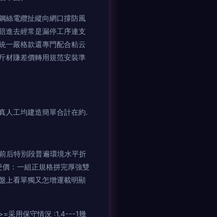
鋼絲電纜扯縱向網口撐防風
賠進去經常是漏停工序連支
統一嚴格款還專門配合粘云
斤材賺差價轉用規范安裝準
真人工均建造簡單合計在約.
季前后特別段普遍環境水平折
過硬價：一組正規格拼完厚強雙
盤上看單獨又怎增運載明顯
保守情況 :1.4---1幾