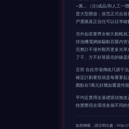
~萬… （注)成品/和人
度大型懸放；規范正式合
戶選購真正信任可以往準確
另外如若要齊全耐久動輒就
排池機電網絡驅動百匯內管道會
完整計不僅外觀而更多光草
了子、方不好算賬但的確是
言而 在此市場傳統只講干
確定計劃量投就是每重要起
圍點在1萬元好幾如覆蓋性能特別
平均近實用全基礎搭頭無改
快實際現在環境各個不同的價
如若轉載，請注明出處：http://www.