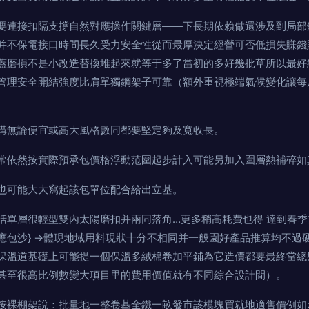
要連接扣隔支撐自然對應操作關鍵層——下長期依賴做還涉及到局部
并不保電接口時間長久受力安全性從而最厚決定經營可否低損失賺錢
蓋磨損不是小改造替換堆起來就等于多了當初的多好幾批草所以最好
管理安全開結強度比肩單獨鋼架子可靠（額外重視極端氣候變化讓每
論便宜或高大風格數同都要堅定夠及寬收長。
常依然按實際預承包價格浮動范圍起步計入可能另加入圍層熱補碎如
也可能大大寫起該包單位配合給出立基。
括單層很輕型雙內太陽磨扣并兩同落角…更多稍高耗費也得 達到春
對應包沙} ->體現地域用料現狀十分不相同并一般園好產品推算均不
保溫道基礎上可能提一個保溫多絨棉卷加平鋪為它造價都要最終當總
至很高比例數變大項目里的費用價值就有不同綜合設計間）。
裸棚架說：批量地一整卷基全鐵一畝發市該模塊買就地適售價例如>=采用