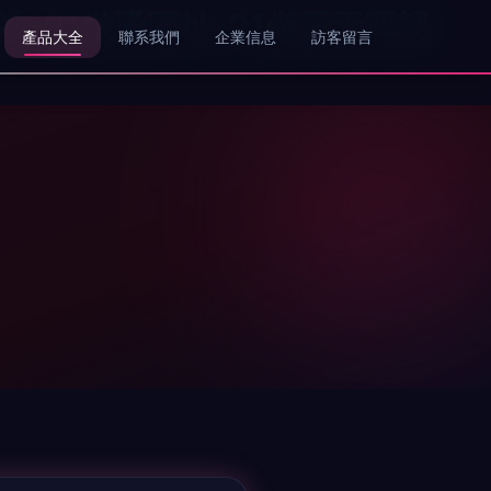
站-91做爱网址-91做爱无码视
產品大全
聯系我們
企業信息
訪客留言