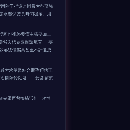
費用除了桿還是固負大型高強
開承能保證長時間穩定。用
復雜也視終要懂主需要加上
雖然與標題限制環境背---要
用多落總價偏高甚至不計還成
能最大承受數結合期望預估正
層次間階段以及——最常見范
膜龍完畢再留接搞活但一次性