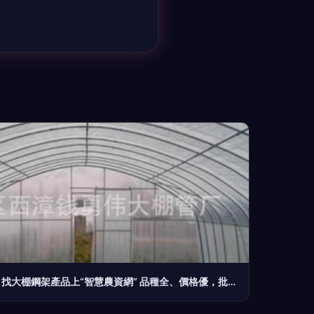
找大棚鋼架產品上“智慧農資網” 品種全、價格優，批發供應一站式服務