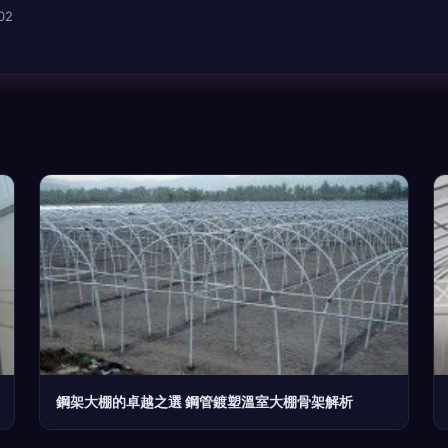
02
鋼架大棚的卓越之選 鋼管鍍塑溫室大棚骨架解析