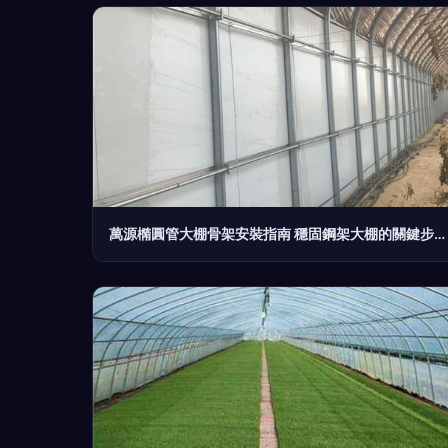
萬源橢圓管大棚骨架安裝指南 穩固鋼架大棚的關鍵步驟