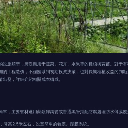
施類型，廣泛應用于蔬菜、花卉、水果等的種植與育苗。對于有
的工程造價，不僅關系到初期投資決策，也對長期種植收益的判
行情出發，詳細介紹相關成本構成。
構簡單，主要管材選用熱鍍鋅鋼管或普通黑管搭配防腐處理防水薄膜
高2.5米左右，設置簡單的卷膜、壓膜系統。