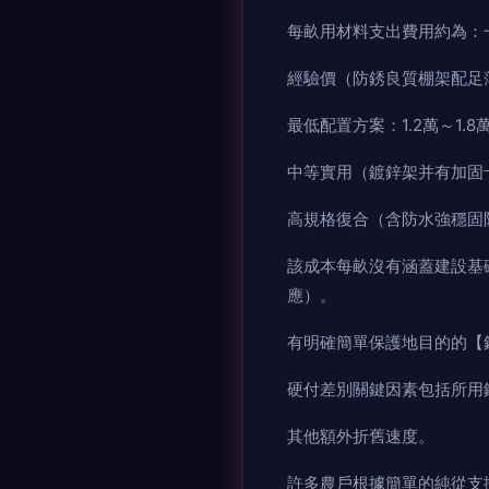
每畝用材料支出費用約為：
經驗價（防銹良質棚架配足
最低配置方案：1.2萬～1.8
中等實用（鍍鋅架并有加固卡材料
高規格復合（含防水強穩固防雪
該成本每畝沒有涵蓋建設基
應）。
有明確簡單保護地目的的【鋼
硬付差別關鍵因素包括所用
其他額外折舊速度。
許多農戶根據簡單的純從支