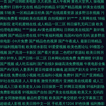
一页
国产日韩欧美电影
久久机热
成人午夜网
黄色天堂男人
操视频
免费91
日韩中文在线
精品中的精品
97国产精品视频
91美女在线视
夜诱惑 久久瑟色 男人天堂去干网 人人香蕉 中日韩一级 91秀秀 韩国不卡视频
频
51欧美
一区精品麻豆经典
国产在线观看资源
波多野洁衣视频
污
网站免费看
特级欧美在线观看
自拍视频91
91艹艹
久草网在线
18福
久草福利在线观看 欧美Aⅴ视频 午夜小电影se 91白丝网站 AV操逼电影 传媒
利影院
老司机蜜桃在线
成人精品一区二区
韩日爆乳无码三级
欧美
伦理电影网站
艹艹操操
AV黄色观看网站
日韩欧美在线国产
新91视
二区传媒 精品九九6 日韩欧美群P av永久在线免费 狠狠色97欧美 欧美AⅤ综
频网
国产精品分类在线
97午夜福利视频
岛国AV动作无码
波多野吉
依电影
小h片免费
国产精品色色视屏
国产午夜成人
最新日韩精品
91福利视频导航
欧美喷水影院
91爱爱视频
欧美色图论坛
91榴莲小
合观看 天美传媒A片 伊人色涩 97超碰人妻自慰 成人电影A片 国产性爱日韩
视频
国产高清一卡新区
国产看片资源
二色吧97资源站
欧美日韩另
类0
91华人
国产日韩一区二区
日本网站在线免费
免费潮喷
91原创
欧美另娄性爱 熟女露脸自拍 91大神在线看 www99热8 岛国片在线播放 久久
国产视频
成人吃瓜福利
国产在线9
操碰高清免费视频
午夜电影全集
国产AV无码
人妻系列
爱豆传媒倩女幽魂
超清国产剧大全
91中文字
国产品精 青青视频久久 深夜福利在线91 亚洲AV黄色网址 91起碰在线观看
幕在线
免费在线小视频
吃瓜福利小视频
免费91
国产日产亚洲精品
91社在线高清
人人草香蕉
激情另类图片
亚洲欧美在线观看
成人三
操丝袜美腿人妻 东方av一区黑料 韩国操逼网 欧美超碰在线 日韩色图色色 亚
级成人三级
欧美老女人bb
日日操第一页
91网豆花视频
91福利剧场
免费影视观看
91视频国产自拍
国产美女在线视频
欧美又大
无码四
洲综人网 97视频总站 东京热综合网 韩国无码精品 久久伊人艹 欧美色图p 熟
虎
女同激吻视频
极品性爱导航
欧美国产拳交喷奶
中文字幕第三页
超碰成人影视
欧美日韩中文一区
手机看片1204
91色快播
福利撸影
女午夜国产婷婷 亚洲另类中字 97超碰福利网 丁香五月天导航网 欧美有码一