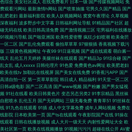
色综合
美女社区成人
在线免费看片
日本一级
国产传媒视频网站
免
费观看污网站
最新激情h网站
国产喷浆抽搐
宅男久久国产精品
国产
乱肥老妇
最新福利影院
欧美人妖视频网站
窝窝午夜理论
久草视频
深夜福利
波多野步中文字幕
日韩福利网址导航
91精品国产社区
超
碰无码在线
欧美日韩高清免费
国产激情视频三区
宅男福利在线播放
91视频污导航
国产啪亚洲国
欧美性爱密臀
疯狂少妇喷潮
欧美肏屄
一区二区
国产乱伦免费观看
偷拍草草草
97狠狠插
香蕉视频下载污
版
三级黄色视频网址
午夜99
91日逼视频
国产成在线观看
萌白酱一
线天
乱伦五月天婷婷
美腿丝袜在线观看
国产精品3p
91综合碰
国产
乱女乱
成人xxxxx
日韩伦理片
91色爱
免费黄色av网址
欧美肥老妇
欧美在线tv
加勒比在线视屏
国产美女在线免费
91香蕉污APP
国产
高清自拍一区
第一页草草影院
韩日成人
精品福利
91天堂一区二区
日韩a级电影
国产二区高清
国产www视频
国产粉嫩
国产男女猛视
频
91社在线看
欧美日韩黄色片
变态另态另类2
91李宗精品
黑丝袜
自慰喷水
乱伦五月
国产无码网站
三级无毒免费
青青草51
91丝袜在
线
91九色在线观看
91插
成人中文字幕免费
成年人网站视频
免费在
线影院
日本欧美第一页
国产ts在线观看
午夜影院国产在线
91操在
线观看
日韩在线播放视频
成人大片一级天天
内射性爱网址大全
欧
美社区第一页
欧美在线视频播放
91视频污污污
超碰在线公开
AV蜜