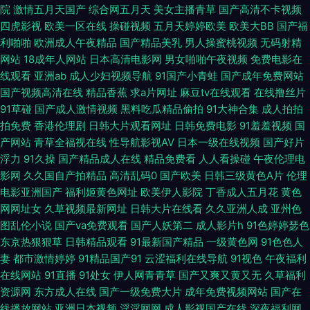
院
激情五月天国产
综合网五月天
美女主播青草
国产高清不卡视频
四虎影视
欧美一区在线
操碰视频
五月天婷婷欧美
欧美大BB
国产福
区二区 日韩色图色色 亚洲私人影院 91中文国产视频 超碰高潮 国产另类老女
利啪啪
欧洲成人午夜精品
国产精品美乳
男人操蜜桃视频
无码射精
网站
18成年人网站
日本高清电影网
男女啪啪午夜视频
免费电影在
人 久久超碰 人操人碰 亚洲的图色 91美女网站 超碰97av 国产操逼视频在线
线观看
亚洲ab
成人少妇视频导航
91国产小青蛙
国产成年免费网站
国产视频高清在线
精品香蕉
求a片网址
麻豆tv在线观看
在线撸丝片
黄色网址的网站 男人色导航 日韩性爱AⅤ 亚洲av网子 69欧洲 东京热三级
91草碰
国产成人激情视频
黑料吃瓜精品偷拍
91大神合集
成人拍拍
拍免费
香港伦理剧
日韩大片观看网址
日韩免费电影
91羞羞视频
国
91n在线网站 www欧洲影院 精品国产91 欧美性爱tv 日韩无码内射 亚洲区bt
产网站
青草全福视在线
性导航影视AV
日本一级在线视频
国产好片
浮力
91久操
国产精品成人在线
精品免费看
人人看操碰
午夜伦理电
国产 91免费破处 www欧美 韩日av无码 蜜臀人妻精 午夜情爱影院 91涩涩网
影网
久久国自产拍精品
高清乱码0
国产欧美
日韩三级黄色A片
伦理
电影亚洲国产
福利姬黄色网址
欧美伊人影院
丁香成人五月花
黄色
站 草莓视频深夜 国产伦精品 美女色色 神马影院女同 影音先锋黑丝 99精品
网网址女
久草视频最新网址
日韩大片在线看
久久亚洲人成
亚州色
图乱伦小说
国产va免费观看
国产人妖第二
成人影片h
91色婷婷瑟色
东京热狠狠草
日韩精品观看
91最新国产精品
一级黄色网
91色色人
国 大香蕉青草网 韩国不卡污视频 日韩熟妇视频 91后入视频 超碰香蕉网 极品
妻
都市激情婷婷
91精品国产91
云涩福利在线导航
91视色
午夜福利
在线网站
91直播
91处女
伊人网青青草
国产又爽又黄又无
久草福利
丝袜白浆 欧美男女性生活 色网天天视频 伊人海角91 91熟女视频网站 超碰超
资源网
东方成人在线
国产一级免费大片
成年免费视频网站
国产在
线播放网站
亚洲日本视频
淫淫网网
成人影视国产在线
深夜福利网