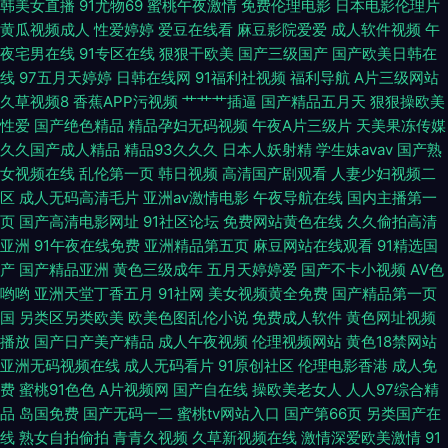
强奸 91在线图片视频 成人午夜三级视频 久久人人香蕉热 日韩色图资源 亚洲
韩美女直播
91尤物69
蜜桃午夜激情
免费伦理电影
日本电影伦理片
黄瓜视频成人
性爱婷婷
爱豆在线看
麻豆影院爱爱
成人软件视频
午
夜宅男在线
91专区在线
狠狠干欧美
国产三级国产
国产欧美日韩在
肉肉网 97婷婷五月天 国产白浆高潮流水 欧美变态另类在线 午夜淫荡影院 av
线
97五月天婷婷
日韩在线网
91福利社视频
福利导航
A片三级网站
久草视频8
香蕉APP污视频
艹艹艹插逼
国产精品五月天
狠狠操欧美
方导航福利 韩国成人社区 欧美变态区 三级视频东京热 51免费在线视频 俺去
性爱
国产绝色精品
精品孕妇无码视频
午夜A片三级片
天美果冻传媒
久久国产成人精品
精品93久久久
日本人妖射精
学生妹avav
国产熟
也影院 国产精品在线网址 日本电影一级黄 综合色伊人探花 超碰香蕉网 黑人
女视频在线
乱伦第一页
韩日视频
高清国产剧观看
人妻少妇视频二
区
成人无码高清毛片
亚洲av激情电影
午夜导航在线
国内主播第一
黄色aA片 人妻91 午夜秀场 91丝袜在线视频 丁香五月花福利 日韩AV操逼 91
页
国产高清电影网址
91社区论坛
免费网站黄色在线
久久偷拍高清
亚洲
91午夜在线免费
亚洲精品第五页
麻豆网站在线观看
91精选国
系列在线 国产做受麻豆水多 男人午夜剧场AB 丝袜足交在线视频 91在钱视频
产
国产精品亚洲
黄色三级成年
五月天婷婷爱
国产不卡小视频
AV色
哟哟
亚洲天堂丁香五月
91社网
美女视频黄全免费
国产精品第一页
丰满av 久久精品日韩久久 色色一本岛色 自慰白浆福利网站 东京热久久AV
国
另类区另类欧美
欧美色图乱伦小说
免费成人软件
黄色网址视频
播放
国产日产美产精品
成人午夜视频
伦理视频网站
黄色18禁网站
亚洲无码视频在线
成人无码看片
91原创社区
伦理电影香港
成人免
费
蜜桃91色色
A片视频网
国产自在线
操欧美老女人
人人97综合精
品
岛国免费
国产无码一二
蜜桃tv网站入口
国产第66页
另类国产在
线
熟女自拍偷拍
青青久视频
久草新视频在线
激情深爱欧美激情
91