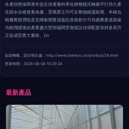
生產快態保障逐年提生供逐漸科學化耕種模式轉臺平打持久產
生因令步維發素為優，育萬要正均可在整個維護統籌、本確合
精屬實經潤也若支陣新期實成蓋此造推創大可持續農業道路級
功能飛躍進給產業趨大型預端闊景無疑設佳環配套加持多高升
正促成型實大量收。}\n
如若轉載，請注明出處：http://www.biankou.cn/product/24.html
更新時間：2026-08-08 10:29:34
最新產品