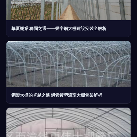
華夏棚業 穩固之選——幾字鋼大棚建設安裝全解析
鋼架大棚的卓越之選 鋼管鍍塑溫室大棚骨架解析