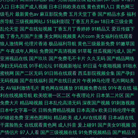
入口
日本国产成人视频
日本日韩欧美在线
黄色资料入口
黄色网三
级毛片
最新黄色av
麻豆影院免费
五月天堂丁香
国产精品水多
福利
所导航
三级视频网站J
51福利影院
丁香五月天av
18日本三级全黄
乱伦天堂
国产在线短视频
丁香五月丁香婷婷
91精品又
爱豆传媒下
载
丁香九月国产主播
美女网站视频黄
A片com
美女福利在线观看
狼人激情网
伦理片香港
极品福利导航
黄色三级最新免费
91嫩草国
产
午夜成年人网站
免费国产高清视频
91草莓
丝瓜视频污成人
国产
亚洲视品在线
国产玖玖
国产免费毛不卡片
久久无码
国产精品网络
孕妇无码在线
91手机论坛
91视频新地址
91日逼
午夜啪视频
91啪水
蜜桃网
国产二区无码
91日韩在线观看
西瓜影院视频全集
国产孕妇
无码视频
国产在线福利
国产在线日皮片
午夜神马伦理
毛片网站美
女
AV福利激情毛片
黄色网在线播放
91视频免费在线
91午夜在线
福
利在线视频导航
欧美喷潮一区二区
午夜理论片
日本第二片区
国产
免费大片
精品呦视频
日本乱伦高清无码
深夜国产视频
91刺激视频
日本中文字幕一区
日韩免费精品视频
日本高清v
欧美日韩伦理午夜
91碰超免费
亚洲色图网站
精品欧美
成人AV在线观看
日本a级在线
干露脸熟女
在线观看黄色网
成人抖音
爰上碰91
国产美女91视频
国
产情侣片
97人人看
国产三级视频在线
91免费视频精品
国产精品另