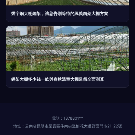
幾字鋼大棚鋼架，讓您告別等待的興義鋼架大棚方案
鋼架大棚多少錢一畝與春秋溫室大棚造價全面測算
電話：1878801**
地址：云南省昆明市呈貢區斗南街道鮮花大道對面門市21-22號