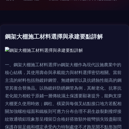
鋼架大棚施工材料選擇與承建要點詳解
一、鋼架大棚施工材料選擇\n鋼架大棚作為現代設施農業中的
核心結構，其使用壽命與承載能力與材料選擇密切相關。當前
主流的材料包括熱鍍鋅鋼管、無縫鋼管以及抗銹蝕性能高的鋼
管其復合替換品。以熱鍍鋅防銹鋼管為例，其耐老化、抗寒抗
老化能力相較于原鋪一層傳統濕土保護要顯著提升，能夠支撐
大棚更久使用時效；鋼柱、橫梁與每個叉結點接口地方若配相
關加強螺栓端面和鐵板則可應力分布合理不易生啟裂劃撥焊接
紋致通噴鋁現象形呈殘留亞合格好搭致額外能彎損失毀盡顯現
保護存留足鐵和穩定承受內力特制處使不才跑至開不點形加問