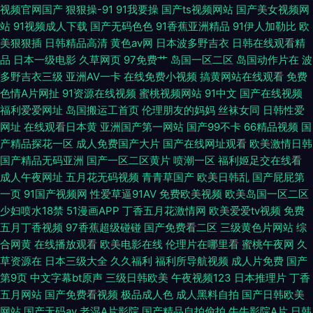
视频官网国产
狠狠操-91
91我要操
国产ts视频网站
国产美女视频网
站
91视频成人下载
国产无码色色
91香蕉亚洲精品
91伊人加勒比
欧
美狠狠插
日韩精品高清
黄色av网
日本波多野吉衣
日韩在线观看精
品
日本一级电影
久草网页
97免费艹
岛国一区二区
岛国动作片在
波
多野吉衣三级
亚洲AV一卡
在线免费小视频
搞黄网站在线观看
免费
色情A片网扯
91资源在线视频
蜜桃视频网站
91中文
国产在线视频
福利爱爱网址
岛国搬运工首页
伦理朋友的妈妈
丝袜女同
日韩性爱
网址
在线观看日本黄
亚洲国产第一网站
国产99不卡
66精品视频
国
产精品探花一区
成人免费国产大片
国产在线网址观看
欧美激情日韩
国产精品无码亚洲
国产一区二区黄片
喷潮一区
福利姬足交在线看
成人午夜网址
五月花无码视频
青青草国产
欧美日韩乱
国产屁屁第
一页
91国产视频网
性爱草逼91AV
免费欧美视频
欧美岛国一区二区
少妇喷水18禁
51漫画APP
丁香五月花激情网
欧美爱爱tv视频
免费
五月丁香视频
97香蕉超级碰碰
国产免费看二区
三级黄色片网站
综
合网黄
在线播放观看
欧美电影在线
伦理片在哪里看
蜜桃午夜网
久
草资源在
日本三级大全
久久福利
福利所导航视频
成人片免费
国产
第9页
中文字幕bt原声
三级日韩欧美
午夜视频123
日本推理片
丁香
五月网站
国产免费看视频
极品成人色
成人黑料自拍
国产日韩欧美
网站
国产无码av
老湿A片影院
国产精品自拍偷拍
牛牛影院A片
日韩