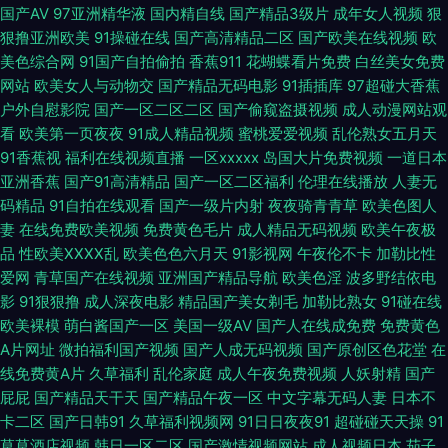
国产AV
97亚洲精华液
国内精自线
国产精品3级片
成年女人视频
狠
狠撸亚洲欧美
91操碰在线
国产高清精品二区
国产欧美在线视频
欧
网 成人午夜A片 国内久精品 韩日av电影网站 另类专区激情 欧美就是色 人妻
美色综合网
91国产自拍偷拍
香蕉911
花蝴蝶看片免费
白丝美女免费
网站
欧美女人与动物交
国产精品无码电影
91插插库
97超碰大香蕉
久久东热 无码三级视频 国产91网站在线 色五月偷拍 午夜久久视频 91黑科福
户外自慰影院
国产一区二区二区
国产偷窥盗摄视频
成人动漫网站观
看
欧美第一页夜夜
91成人精品视频
蜜桃爱爱视频
乱伦熟女五月天
利视频 91色情蜜桃茄子 97亚洲精品成人 福利社影院 黄色免费链接 欧美日韩
91香蕉视
福利在线视频直播
一区xxxxx
岛国大片免费视频
一道日本
亚洲香蕉
国产91高清精品
国产一区二区福利
伦理在线播放
人妻无
TV 日本人操日本人 午夜18禁91 亚洲五五艹 91社区最新网址 精品人vv 青青
码精品
91自拍在线观看
国产一级片内射
夜夜骑青青草
欧美色图人
妻
在线免费欧美视频
免费黄色毛片
成人精品无码视频
欧美午夜极
操香蕉 日韩视频一区 探花系列亚洲电影 91视频新地址 韩国美女被插 精品挑
品
性欧美ⅩⅩⅩⅩ乱
欧美色色六月天
91影视网
午夜伦不卡
加勒比性
爱网
青草国产在线视频
亚洲国产精品导航
欧美色淫
波多野结依电
选伊人国产 日本天堂一区 日韩一本道 91视频网站链接 97超碰在线免费 人人
影
91狠狠撸
成人深夜电影
精品国产美女剃毛
加勒比熟女
91碰在线
欧美裸模
萌白酱国产一区
美国一级AV
国产人在线成免费
免费黄色
爱人人操 丝袜少妇足交 97自拍在线 超碰9在线 成人网站在线看 国产男女啪
A片网址
微拍福利国产视频
国产人成无码视频
国产原创区色花堂
在
线免费黄A片
久草福利
乱伦家庭
成人午夜免费视频
人妖射精
国产
视频 激情小视频91 日本中文字幕MV 无码av影院入口 自拍网站 91性生活视
屁屁
国产精品天干天
国产精品午夜一区
中文字幕无码人妻
日本不
卡二区
国产日韩91
久草福利视频网
91日日夜夜91
超碰碰天天操
91
频 av福利资源导航 超碰AV导航 超碰在线香蕉 国产在线小电影 另类春色 日
草草酒店视频
韩日一区二区
国产激情视频网站
成人视频日本
茄子