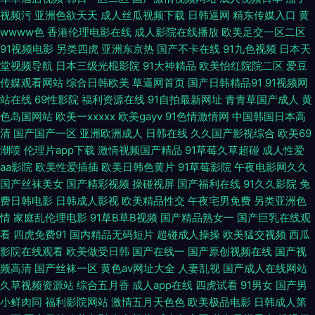
视频污
亚洲色欲天天
成人丝瓜视频下载
日韩逼网
精东传媒入口
黄
wwww色
香港伦理电影在线
成人影院在线播放
欧美足交一区二区
本黄123区 色婷婷五月肏屄 亚洲动态色图 亚洲一区伪娘射精 91伦理 a精品
91视频电影
另类四虎
亚洲东京热
国产不卡在线
91九色视频
日本天
堂视频导航
日本三级光棍影院
91大神精品
欧美怡红院院二区
爱豆
小视频 岛国VA 国产插逼视频 久草日本在线 深夜AV网 91视频观看% 99东京
传媒观看网站
综合日韩欧美
草逼网首页
国产日韩精品91
91视频网
站在线
69性影院
福利资源在线
91自拍最新网址
青青草国产成人
黄
热 俺去啦俺去也操 豆花91网 国产日韩欧美黄色 蜜桃网91 日本a√在线观看
色岛国网站
欧美一xxxxx
欧美gayv
91色情激情网
中国韩国日本高
清
国产国产一区
亚洲欧洲成人
日韩在线
久久国产影视综合
欧美69
神马午夜福利影院 午夜色先锋 91破解版片 97操碰视频 wwwwww日本 成人
潮喷
伦理片app下载
激情视频国产精品
91草莓久草超碰
成人性爱
aa影院
欧美性爱插插
欧美日韩色黄片
91草莓影院
午夜电影网久久
免费毛 国产做爱av 久久午夜神器 色色四区 亚洲东方色图 91成人视频18 91
国产丝袜美女
国产精彩视频
操碰视屏
国产福利在线
91久久影院
免
费日韩电影
日韩成人影视
欧美精品性交
午夜宅男免费
另类亚洲色
原创论坛视频 成人网天堂网 韩国伦理合集 免费看欧美日逼的 日韩午夜福利
情
家庭乱伦理电影
91草B草B视频
国产精品熟女一
国产巨乳在线观
看
四虎免费91
国内精品无码短片
超碰成人操操
欧美猛交视频
西瓜
影院 在线看超碰 91人人草 97人人操人人爽 白丝美女爆乳视频 超碰人人摸干
影院在线观看
欧美做受日韩
国产在线一
国产原创视频在线
国产视
频高清
国产丝袜一区
黄色av网址大全
人妻乱视
国产成人在线网站
久草福利资源站久 欧美A∨在线观看 日本女色色视频 婷婷激情香啪啪 中文字
久草视频资源站
综合五月香
成人app在线
四虎试看
91男女
国产男
小鲜肉同
福利影院网站
激情五月天色色
欧美极品电影
日韩成人第
幕A∨码 日本网站www 亚洲Av色情网占 91视频91 成人电影黄色亚洲 国产午