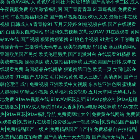
类
黄色AV网站人
黄色91福利社
污网址18禁
国产高清不卡二区
成人
午夜视频免费
欧美激情福利网
国产青青青草
91草逼视频
免费看片
日韩
午夜视频福利免费
国产嫩草视频在线
69叉叉叉
最新日本在线
视频
日韩成人a
青青操91
五月天婷婷
91短视频在线
国产在线观看
的
白丝美女自慰网站
91福利免费视频
加勒比91AV
91在线观看
黄网
站av在线
国产视频
狠狠擼狠狠擼
91桃色小视频
91激情
91干啪啪
青
青操青青干
主播诱惑无码专区
欧美视频电影
91播放
麻豆桃色网站
亚洲欧美国产另类
欧美伦理另类
国产刺激对白
在线观看91精品
欧
美成年视频
操碰操揉
成人微拍福利导航
亚洲欧美国产日韩
成年在
线观看免费
岛国精品在线播放
狠狠撸第四色
欧美一页
女同电影在
线观看
91网国产尤物在
毛片网站黄色
狼人三级片
高清男同
国产日
韩伦理淫
成年免费视频
亚洲欧美中文视频
东京热亚洲色图
蜜桃成
人超碰网
91精品小视频
久草福利免费视影
五月天堂网
无码毛片基
地免费
91avav视频在线|91avAV探花会所|91AVsp狼友社|91av超碰
在线播放|91AV成人导航|91AV大香蕉|91av电影网站导航|91AV东京
热|91av豆花|91av福利导航
免费黄网址大全|免费黄在线网站|免费簧
a观看者|免费簧片在线看|免费极品av一视觉盛宴|免费精品国产福利
片|免费精品国产一级片|免费精品国产自产拍|免费精品自在拍精品|
免费精品自在拍精选
国产高清天干天天视频|国产高清无码黄片亚