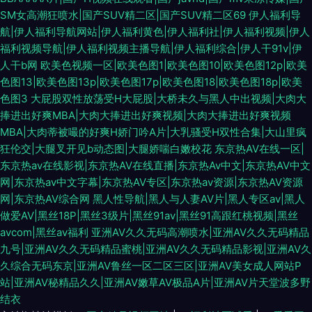
SM女高潮狂喷水|国产SUV精二区|国产SUV精二区69
伊人福利导
航|伊人福利导航网站|伊人福利黄色|伊人福利社|伊人福利视频|伊人
福利视频导航|伊人福利视频主播导航|伊人福利综合|伊人干91v|伊
人干b网
欧美色视频一区|欧美色图1|欧美色图10|欧美色图12p|欧美
色图13|欧美色图13p|欧美色图17p|欧美色图18|欧美色图18p|欧美
色图3
大屁股双性放荡受H大屁股|大桥未久与黑人中出视频|大肉大
捧进出好爽MBA|大肉大捧进出好爽视频|大肉大捧进出好爽视频
MBA|大肉蒂被嘬的好爽H娇门吟A片|大乳骚受H双性合集|大山里疯
狂伦交|大腿叉开见b动态图|大腿娇喘白嫩校花
东京热AV在线一区|
东京热av在线影视|东京热AV在线直播|东京热Av中文|东京热AV中文
网|东京热av中文字幕|东京热AV专区|东京热av资源|东京热AV资源
网|东京热AV综合网
黑人性导航|黑人与人妻AV片|黑人专区av|黑人
做爱AV|黑丝18P|黑丝3级片|黑丝91av|黑丝91高跟红桃视频|黑丝
avcom|黑丝av福利
亚洲AV久久无码高潮喷水|亚洲AV久久无码精品
九号|亚洲AV久久无码精品蜜桃|亚洲AV久久无码精品影视|亚洲AV久
久综合无码东京|亚洲AV鲁丝一区二区三区|亚洲AV美女成人网站P
站|亚洲AV秘精品久久|亚洲AV嫩草AV极品A片|亚洲AV片天堂波多野
结衣