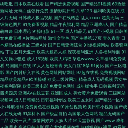
桃吃瓜
日本欧美在线看
国产精选免费视频
国产精品91视频
69热最
新网址
无码白丝强行免费
激情影院日韩
久草123
福利欧美在线
成
人片无码
日韩成人极品视频
国产在线诱惑
乱人xxxxx
超黄无码
三
级黄色图片
91免费看视频
精品午夜福利网
精品亚洲成a人
国产精品
萌白酱
日本理论
91操电影
91一区
成人精品无
91国产小视频
日韩美
女免费直播
A片网站网址
激情文学色
国产主播第37页
青久青青
日
本精品在线播放
三级A片
国产日韩亚洲综合
91短视频网站
欧美骚网
站
丁香五月天亚洲
欧美大粗吊人妖
深夜福利亚洲
人兽福利导航
91
叉叉操小骚逼
成人18视频
欧美大鸡吧
草逼wwww
久草福利免费试
看
岛国国产在线
91人人超碰青青
美女白丝18禁
91肏比
国产三区电
影
国产内射后入在线
黄色网址网站网址
97超在线视
免费视频网站
精品欧美精品v
欧美操碰
欧美二级片网址
精品成人无码视频
男女午
夜福利影院
欧美三级电影
免费黄色网址
成年版快手
日韩福利无码
四虎四房
亚洲AV在线豆花
亚洲区成人
美女黄片免费观看
三级网站
视频网
成人日韩精品
日韩福利专区
欧美二区女同
国产精品一区91
小x导航福利
免费黄色在线视频
91原创视频
欧美日韩小视频
国产成
人在线无码
91黑料不
国产极品自拍
岛国最大色网站
精品无码国产
二品
欧美一及片
激情网婷婷
人妖大片
91天堂影视
国产www
成年
人伦理片
高清日韩电影
国产尤物视频在线
超碰福利97视屏
91看片