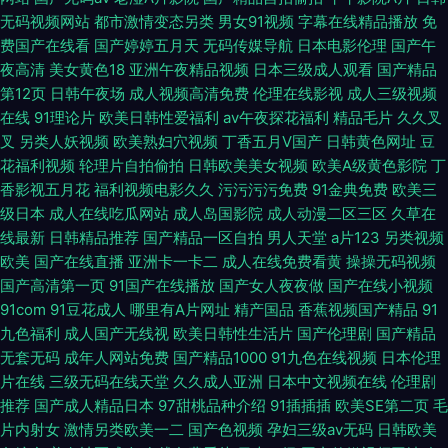
无码视频网站
都市激情变态另类
男女91视频
字幕在线精品播放
免
费国产在线看
国产婷婷五月天
无码传媒导航
日本电影伦理
国产午
夜高清
美女黄色18
亚洲午夜精品视频
日本三级成人观看
国产精品
第12页
日韩午夜场
成人视频高清免费
伦理在线影视
成人三级视频
在线
91理论片
欧美日韩性爱福利
av午夜探花福利
精品毛片
久久叉
叉
另类人妖视频
欧美熟妇穴视频
丁香五月V国产
日韩黄色网址
豆
花福利视频
轮理片自拍偷拍
日韩欧美美女视频
欧美A级黄色影院
丁
香影视五月花
福利视频电影久久
污污污污免费
91金典免费
欧美三
级日本
成人在线吃瓜网站
成人岛国影院
成人动漫二区三区
久草在
线最新
日韩精品推荐
国产精品一区自拍
男人天堂
a片123
另类视频
欧美
国产在线直播
亚洲卡一卡二
成人在线免费看黄
操操无码视频
国产高清第一页
91国产在线播放
国产女人夜夜做
国产在线小视频
91com
91豆花成人
哪里有A片网址
精产国品
香蕉视频国产精品
91
九色福利
成人国产无线视
欧美日韩性生活片
国产伦理剧
国产精品
无套无码
成年人网站免费
国产精品1000
91九色在线视频
日本伦理
片在线
三级无码在线天堂
久久成人亚洲
日本中文视频在线
伦理剧
推荐
国产成人精品日本
97甜桃品种介绍
91插插插
欧美SE第二页
毛
片内射女
激情另类欧美一二
国产色视频
孕妇三级av无码
日韩欧美