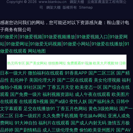
Copyright © 2026
www.biankou.cn
鋼架大棚
云南富農溫室工程有限公
司
鋼架大棚
版權所有
Sitemap
感谢您访问我们的网站，您可能还对以下资源感兴趣：鞍山显计电
子商务有限公司
91做爱片|91做爱视频|91做爱视频播放|91做爱视频入口|91做爱网
站|91做爱网址|91做爱无码视频|91做爱小网站|91做爱在线播放|91
做爱在线观看
网站地图
91路cn 欧美色图色色 97人妻超碰在线 超碰91操 豆花91女人 东京AV热 东京
日本一级大片
微拍福利在线观看
91香蕉APP
国产二区三区
国产精
品性
乱伦种子
美国伦理大片
国产二区在线观看
美女伦理视频
福利
热无码专区 国产美女网站 狠狠撸网址 免费观看91视频 欧美大片视频18 日韩
偷拍小视频
91社区国产
丁香五月天堂
欧美变态一区
国产综合在线
观看
国产免费一级片
福利视频资源站
成人午夜在线观看
欧美图片
在线观看
在线观看h视频
国产a级0
变性人妖
国产福利永久
日韩中
精品第一页 91另类色图 国产吃瓜在线 久久爱911 色婷婷福利导航 91夫妻海
文字幕观看
足交在线播放91
丁香五月色网站
黄色3级抢网站
国产一
区二区
日本一级婬片
久久免费手机视频
学生妹Av网站
亚洲人成免
角论坛 草逼视频网站 丁香福利导航 国产十区视频 国产微拍福利一区 老司机
费网站
91大神自拍
福利片在线观看
国产成人内射无码
激情五月极
品婷婷
国产剧情精品
成人三级伦理免费
偷怕欧美亚州图片
国产AV
性爰视频 日韩欧美中 三级片自慰 五月丁香婷婷天堂 亚洲图色16区 avtt一牛