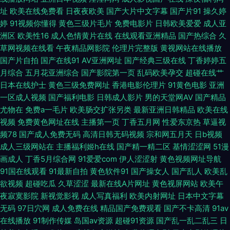
碰在线 日本久久爱 亚洲天堂网色 91最新网站 成人视频最新官网 老湿机福利
址
欧美在线免费看
日夜夜欧美
国产大片中文字幕
国产片91
操久婷
婷
91视频你懂得
黄色三级片毛片
免费电影片
日韩欧美爱爱
成人亚
视屏 熟女露脸自拍 51xtv影城 99超碰资源总站 豆花一区 另类激情ve 天天干
洲区
欧美性16
成人色情黄片在线
在线观看亚洲精品
国产热综合
久
草网视频在线看
午夜精品网影院
伦理片完整版
黄视网站在线播放
无码 91大神尤物 超碰98人人 国产日韩中文字幕 美女超碰在线 日韩123AV
国产片自拍
国产在线91
AV亚洲网址
国产经典三级在线
丁香婷婷五
月综合
五月花亚洲综合
国产影院第一页
乱码欧美孕交
超碰在线艹
午夜免费大片 91抖阴快播在线 www黄色网站 久久视频A片欧美 丝袜av导航
日本在线护士
黄色三级免费网址
香港电影伦理片
91黄色电影
亚洲
一区成人视频
国产福利电影
日韩成人影片
男的天堂网AV
国产精品
91精东黄色 草莓视频18 国内精品一二 美日韩色 日韩九一 午夜性福 91入口
尤物在
免费a一毛片
欧美肠交扩张另类
最新亚洲日韩精品
欧美在线
视频
免费黄色网址在线
主播第一页
丁香五月网
性爱东京热
草逼视
免费 肏AV91 国产精品天天躁 午夜福利图片 99热久久视频 国产A级无毛 老
频78
国产成人免费无码
高清日韩无码视频
宗和网五月天
日b视频
成人三级网站在
主播福利姬h在线
国产精一精二区
基情涩涩网
51漫
司机色悠悠 日韩av激情短篇 亚洲性爱区第四页 av性爱导航网 国产第37页
画成人
丁香5月综合网
91爱爱com
伊人涩涩射
黄色视频网址导航
91国在线观看
91最新自拍
黄色软件91
国产操女人
国产乱人
欧美乱
欧美在线A√ 91豆花成人片 爱豆传媒九色视频 国产少妇自拍 伦理第一页 日
欲视频
超碰吃瓜
久草涩涩
最新在线A片网址
黄色视屏网站
欧美午
夜寂寞影院
新视觉影视
成人写真福利
欧美内射网址
日本中文字幕
韩a卡一 亚洲欧美天堂在线 91在线丝袜 丁香五月影院 欧美第86页 午夜影院
无码
97日穴网
成人免费在线
精品国产免费观看
国产不卡高清
91av
在线播放
91制作传媒
岛国av资源
超碰91资源
国产乱一乱二乱三
日