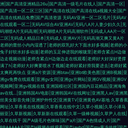
洲|国产高清亚洲精品26u|国产高清一级毛片在线人|国产高清一区|
国产高清一区二区三区|国产高清在线|国产高清在线a视频大全|国产
高清在线精品免费|国产高清资源
无码AV亚洲一区二区毛片|无码AV
在线观看一区二|无码AV综合AV亚洲AV|无码八A片人妻少妇久久|无
码潮喷A片无码高潮|无码潮喷A片无码高潮软件|无码成人AA片一区
二区|无码成人精品日本|无码成人亚洲AV片|无码高潮又爽又黄A片
老师的蕾丝小内内湿透了|老师的双乳好大下面水好多视频|老师的小
兔子好软水好多动漫|老师的玉足伸进我的喉咙里|老师含紧点H边做
边走视频动漫|老师含紧点H边做边走在线观看|老师好大好深好烫撑
满了h|老师好大好爽要喷水了视频|老师好紧好滑我要进去|老师好紧
太爽死再快点
亚洲a片资源|亚洲btav|亚洲bt欧美色图|亚洲B视频|亚
洲gv免费在线观看|亚洲gv女同|亚洲gv片网站|亚洲GV视频|亚洲GV
视频网|亚洲gv视频在线
亚洲国模社区|亚洲国内豆花精品|亚洲海角
av在线…|亚洲韩国AV电影|亚洲韩国AV在线网址|亚洲黑人av|亚洲黑
丝美女影音先锋|亚洲护外性交|亚洲黄TV|亚洲黄色AV基地
久草香蕉
网址|久草香蕉在线视频|久草香蕉在线中文|久草小视频|久草小泽马
丽亚|久草新视频|久草新新在线观看|久草一级棒视频|久草尹人在线|
久草在线干
国产A级毛片色咪味|国产a片|国产A色情成人片|国产
BBAAAAA片|国产H视频在线观看|国产javhd|国产mv果冻传媒|国产