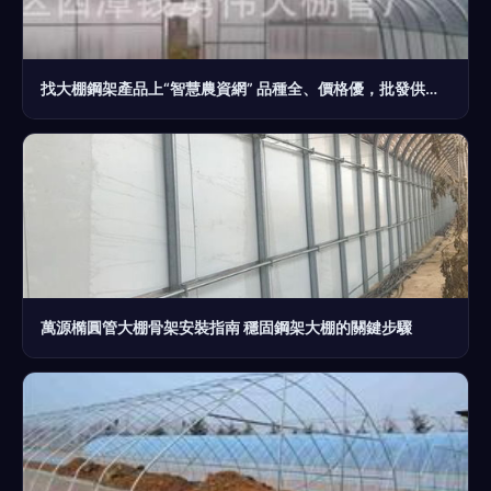
找大棚鋼架產品上“智慧農資網” 品種全、價格優，批發供應一站式服務
萬源橢圓管大棚骨架安裝指南 穩固鋼架大棚的關鍵步驟